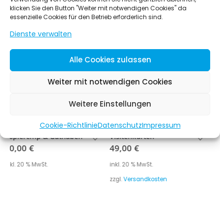
ÄHNLICHE PRODUKTE
klicken Sie den Button "Weiter mit notwendigen Cookies" da
essenzielle Cookies für den Betrieb erforderlich sind.
Dienste verwalten
Alle Cookies zulassen
Weiter mit notwendigen Cookies
Weitere Einstellungen
Cookie-Richtlinie
Datenschutz
Impressum
Visitenkarten
Kugelschreiber Softtouch EXCLUSIVE
49,00
€
0,00
€
inkl. 20 % MwSt.
inkl. 20 % MwSt.
zzgl.
Versandkosten
zzgl.
Versandkosten