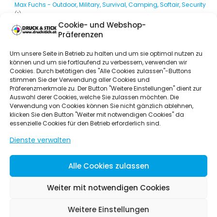
Max Fuchs - Outdoor, Military, Survival, Camping, Softair, Security
(1)
Cookie- und Webshop-
Themenwelten
(164)
Präferenzen
Baby
(85)
Um unsere Seite in Betrieb zu halten und um sie optimal nutzen zu
Baubranche
(33)
können und um sie fortlaufend zu verbessern, verwenden wir
Cookies. Durch betätigen des "Alle Cookies zulassen"-Buttons
Bildungseinrichtungen
(32)
stimmen Sie der Verwendung aller Cookies und
Präferenzmerkmale zu. Der Button "Weitere Einstellungen" dient zur
Bürobedarf
(5)
Auswahl derer Cookies, welche Sie zulassen möchten. Die
Festival
(42)
Verwendung von Cookies können Sie nicht gänzlich ablehnen,
klicken Sie den Button "Weiter mit notwendigen Cookies" da
Firmenevents
(34)
essenzielle Cookies für den Betrieb erforderlich sind.
Gastronomie
(36)
Dienste verwalten
Geburtstag
(35)
Geschenke
(41)
Alle Cookies zulassen
Hochzeit
(48)
Weiter mit notwendigen Cookies
Hotel & Tourismus
(37)
Weitere Einstellungen
Messe
(35)