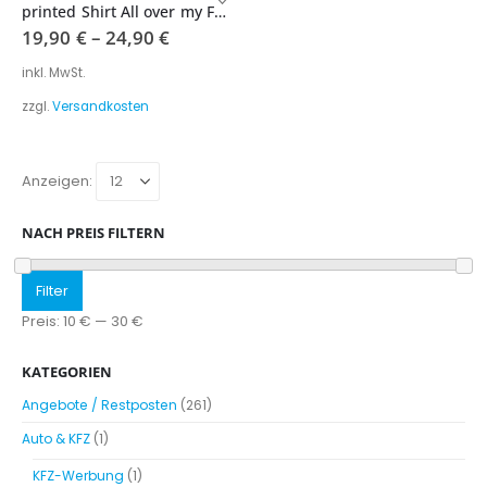
Produkt
printed Shirt All over my Face
weist
19,90
€
–
24,90
€
mehrere
Varianten
inkl. MwSt.
auf.
zzgl.
Versandkosten
Die
Optionen
können
auf
Anzeigen:
der
Produktseite
NACH PREIS FILTERN
gewählt
werden
Min.
Max.
Filter
Preis
Preis
Preis:
10 €
—
30 €
KATEGORIEN
Angebote / Restposten
(261)
Auto & KFZ
(1)
KFZ-Werbung
(1)