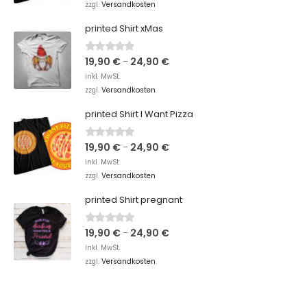
Versandkosten
zzgl.
printed Shirt xMas
19,90
€
24,90
€
0
out of 5
–
inkl. MwSt.
Versandkosten
zzgl.
printed Shirt I Want Pizza
19,90
€
24,90
€
0
out of 5
–
inkl. MwSt.
Versandkosten
zzgl.
printed Shirt pregnant
19,90
€
24,90
€
0
out of 5
–
inkl. MwSt.
Versandkosten
zzgl.