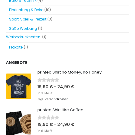
Büro & Technik
(4)
Einrichtung & Deko
(10)
Sport, Spiel & Freizeit
(3)
Süße Werbung
(1)
Werbedrucksorten
(1)
Plakate
(1)
ANGEBOTE
printed Shirt no Money, no Honey
19,90
€
24,90
€
0
out of 5
–
inkl. MwSt.
Versandkosten
zzgl.
printed Shirt Like Coffee
19,90
€
24,90
€
0
out of 5
–
inkl. MwSt.